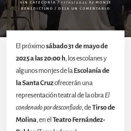
SIN CATEGORÍA
/
17/05/2025
by
MONJE
BENEDICTINO
/
DEJA UN COMENTARIO
El próximo
sábado 31 de mayo de
2025 a las 20:00 h
, los escolanes y
algunos monjes de la
Escolanía de
la Santa Cruz
ofrecerán una
representación teatral de la obra
El
condenado por desconfiado
, de
Tirso de
Molina
, en el
Teatro Fernández-