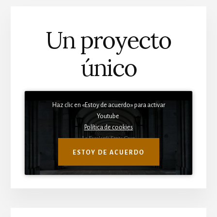
Un proyecto
único
Haz clic en «Estoy de acuerdo» para activar
Youtube
Política de cookies
ESTOY DE ACUERDO