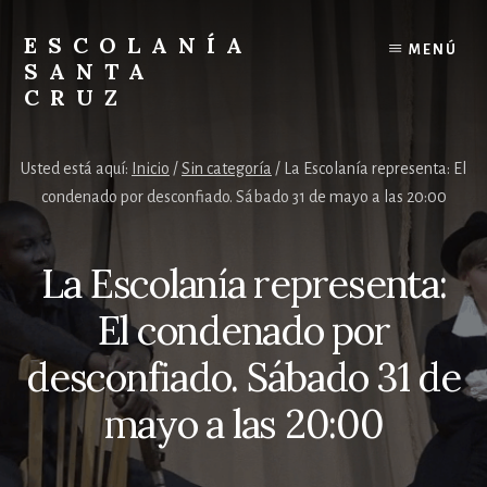
Skip
Skip
to
to
ESCOLANÍA
MENÚ
content
footer
SANTA
CRUZ
Escolanía
Santa
Usted está aquí:
Inicio
/
Sin categoría
/
La Escolanía representa: El
Cruz
condenado por desconfiado. Sábado 31 de mayo a las 20:00
en
el
Valle
La Escolanía representa:
de
los
El condenado por
Caídos
desconfiado. Sábado 31 de
mayo a las 20:00