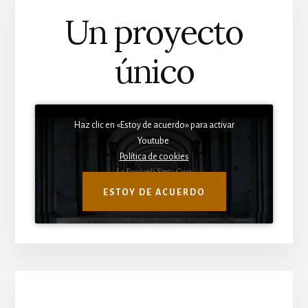
Un proyecto
único
Haz clic en «Estoy de acuerdo» para activar
Youtube
Política de cookies
ESTOY DE ACUERDO