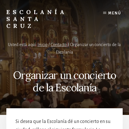
Skip
Skip
to
to
ESCOLANÍA
MENÚ
content
footer
SANTA
CRUZ
Escolanía
Santa
Usted está aquí:
Inicio
/
Contacto
/
Organizar un concierto de la
Cruz
Escolanía
en
el
Valle
Organizar un concierto
de
los
de la Escolanía
Caídos
Si desea que la Escolanía dé un concierto en su