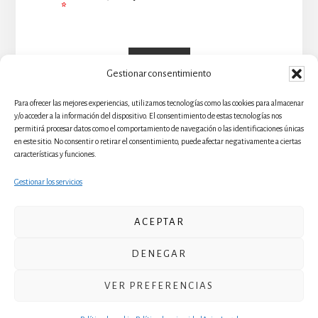
*
Gestionar consentimiento
Para ofrecer las mejores experiencias, utilizamos tecnologías como las cookies para almacenar
y/o acceder a la información del dispositivo. El consentimiento de estas tecnologías nos
permitirá procesar datos como el comportamiento de navegación o las identificaciones únicas
en este sitio. No consentir o retirar el consentimiento, puede afectar negativamente a ciertas
características y funciones.
Gestionar los servicios
CURSOS
FORMACIÓN MUSICAL
CONCIERTOS Y GIRAS
VIDA ESPIRITUAL
ACEPTAR
SOBRE NOSOTROS
GALERÍA
CONTACTO
DENEGAR
COLABORAR
VER PREFERENCIAS
Copyright © 2026 · Escolanía Santa Cruz . Todos los derechos
reservados . Implementado por cuidarwp |
Aviso Legal
|
Política
de Privacidad
|
Política de Cookies