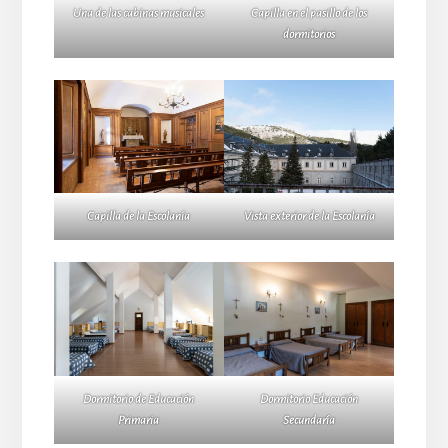
Una de las cabinas musicales
Capilla en el pasillo de los
dormitorios
Capilla de la Escolanía
Vista exterior de la Escolanía
Dormitorio de Educación
Dormitorio Educación
Primaria
Secundaría