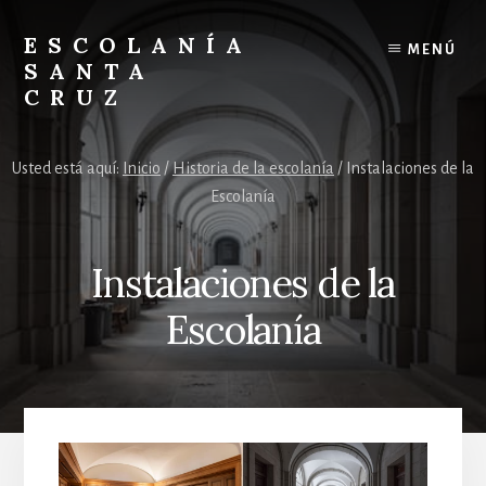
Skip
Skip
to
to
ESCOLANÍA
MENÚ
content
footer
SANTA
CRUZ
Escolanía
Santa
Usted está aquí:
Inicio
/
Historia de la escolanía
/
Instalaciones de la
Cruz
Escolanía
en
el
Valle
Instalaciones de la
de
los
Escolanía
Caídos