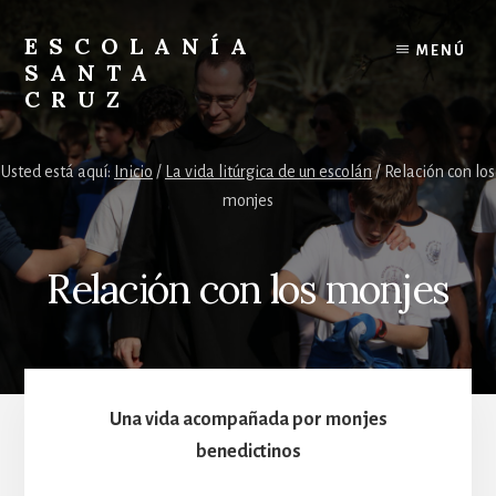
Skip
Skip
to
to
ESCOLANÍA
MENÚ
content
footer
SANTA
CRUZ
Escolanía
Santa
Usted está aquí:
Inicio
/
La vida litúrgica de un escolán
/
Relación con los
Cruz
monjes
en
el
Valle
Relación con los monjes
de
los
Caídos
Una vida acompañada por monjes
benedictinos